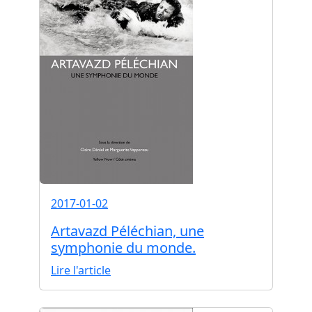
2017-01-02
Artavazd Péléchian, une
symphonie du monde.
Lire l'article