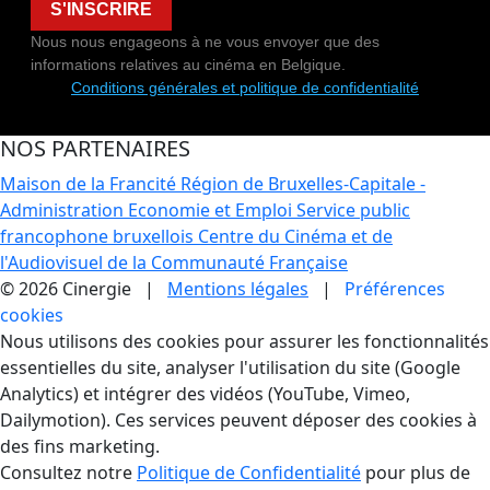
S'INSCRIRE
Nous nous engageons à ne vous envoyer que des
informations relatives au cinéma en Belgique.
Conditions générales et politique de confidentialité
NOS PARTENAIRES
Maison de la Francité
Région de Bruxelles-Capitale -
Administration Economie et Emploi
Service public
francophone bruxellois
Centre du Cinéma et de
l'Audiovisuel de la Communauté Française
© 2026 Cinergie |
Mentions légales
|
Préférences
cookies
Gestion des Cookies
Nous utilisons des cookies pour assurer les fonctionnalités
essentielles du site, analyser l'utilisation du site (Google
Analytics) et intégrer des vidéos (YouTube, Vimeo,
Dailymotion). Ces services peuvent déposer des cookies à
des fins marketing.
Consultez notre
Politique de Confidentialité
pour plus de