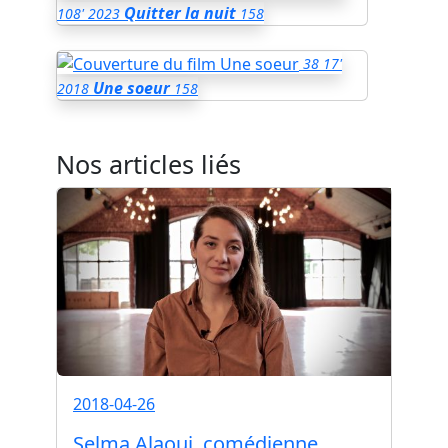
Quitter la nuit
108'
2023
158
38
17'
Une soeur
2018
158
Nos articles liés
2018-04-26
Selma Alaoui, comédienne