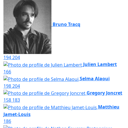
Bruno Tracq
194
204
Julien Lambert
166
Selma Alaoui
198
204
Gregory Joncret
158
183
Matthieu
Jamet-Louis
186