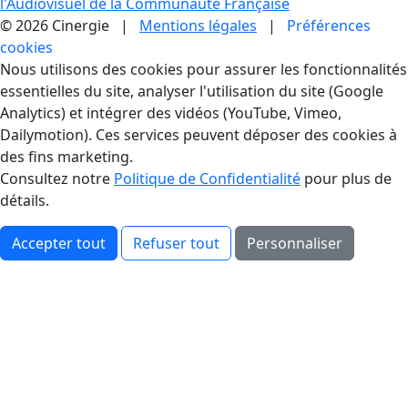
l'Audiovisuel de la Communauté Française
© 2026 Cinergie |
Mentions légales
|
Préférences
cookies
Gestion des Cookies
Nous utilisons des cookies pour assurer les fonctionnalités
essentielles du site, analyser l'utilisation du site (Google
Analytics) et intégrer des vidéos (YouTube, Vimeo,
Dailymotion). Ces services peuvent déposer des cookies à
des fins marketing.
Consultez notre
Politique de Confidentialité
pour plus de
détails.
Accepter tout
Refuser tout
Personnaliser