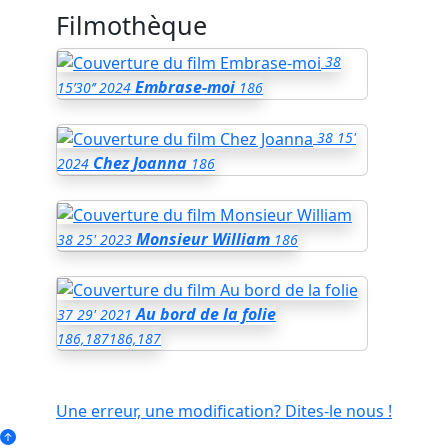
Filmothèque
38
Embrase-moi
15’30’’
2024
186
38
15'
Chez Joanna
2024
186
Monsieur William
38
25'
2023
186
Au bord de la folie
37
29'
2021
186,187
186,187
Une erreur, une modification? Dites-le nous !