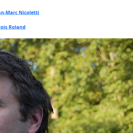
an-Marc Nicoletti
ois Roland