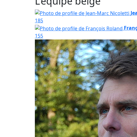
L'équipe belge
Je
185
Franç
155