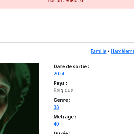
Raison : AdBlocker
Famille
•
Harcèleme
Date de sortie :
2024
Pays :
Belgique
Genre :
38
Metrage :
40
Durée :