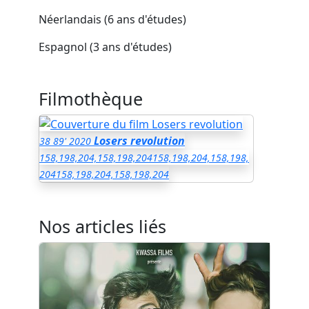
Néerlandais (6 ans d'études)
Espagnol (3 ans d'études)
Filmothèque
Losers revolution
38
89'
2020
158,198,204,158,198,204
158,198,204,158,198,
204
158,198,204,158,198,204
Nos articles liés