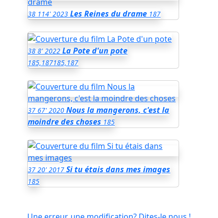
Les Reines du drame
38
114'
2023
187
La Pote d'un pote
38
8'
2022
185,187
185,187
Nous la mangerons, c'est la
37
67'
2020
moindre des choses
185
Si tu étais dans mes images
37
20'
2017
185
Une erreur, une modification? Dites-le nous !