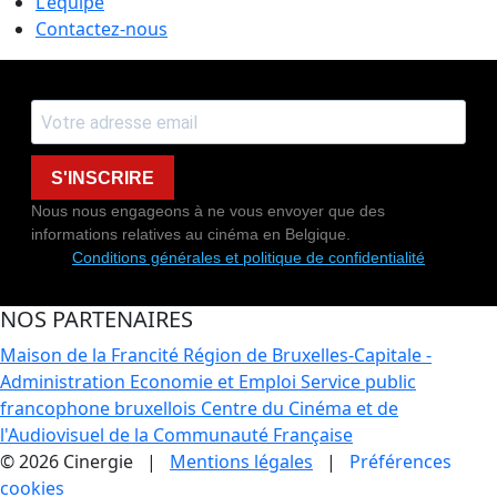
L'équipe
Contactez-nous
S'INSCRIRE
Nous nous engageons à ne vous envoyer que des
informations relatives au cinéma en Belgique.
Conditions générales et politique de confidentialité
NOS PARTENAIRES
Maison de la Francité
Région de Bruxelles-Capitale -
Administration Economie et Emploi
Service public
francophone bruxellois
Centre du Cinéma et de
l'Audiovisuel de la Communauté Française
© 2026 Cinergie |
Mentions légales
|
Préférences
cookies