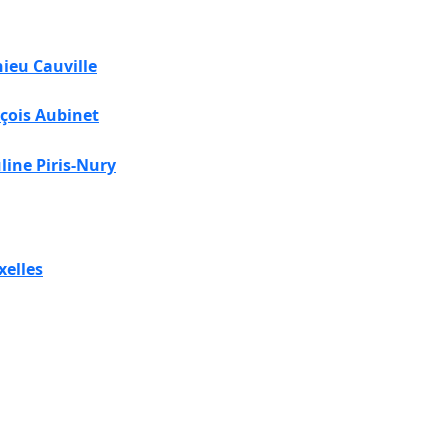
ieu Cauville
çois Aubinet
line Piris-Nury
xelles