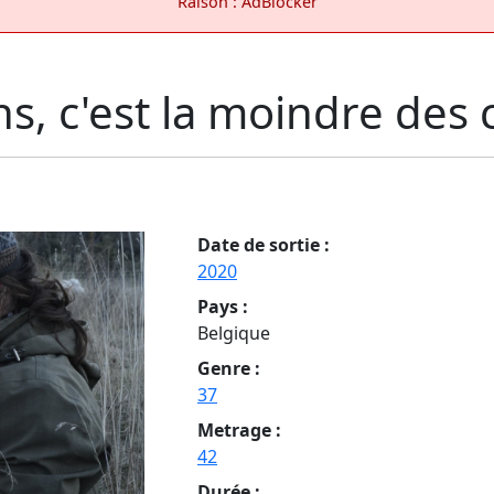
Raison : AdBlocker
, c'est la moindre des 
Date de sortie :
2020
Pays :
Belgique
Genre :
37
Metrage :
42
Durée :