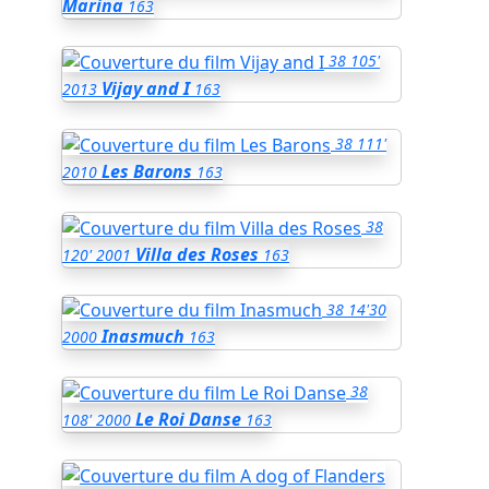
Marina
163
38
105'
Vijay and I
2013
163
38
111'
Les Barons
2010
163
38
Villa des Roses
120'
2001
163
38
14'30
Inasmuch
2000
163
38
Le Roi Danse
108'
2000
163