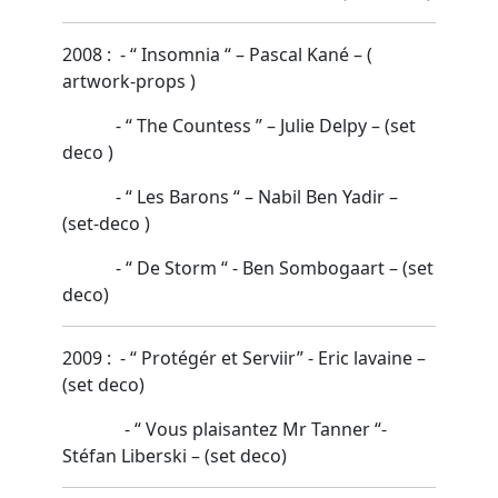
2008 : - “ Insomnia “ – Pascal Kané – (
artwork-props )
- “ The Countess ” – Julie Delpy – (set
deco )
- “ Les Barons “ – Nabil Ben Yadir –
(set-deco )
- “ De Storm “ - Ben Sombogaart – (set
deco)
2009 : - “ Protégér et Serviir” - Eric lavaine –
(set deco)
- “ Vous plaisantez Mr Tanner “-
Stéfan Liberski – (set deco)