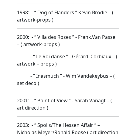
1998: - “ Dog of Flanders ” Kevin Brodie – (
artwork-props )­
2000: - “ Villa des Roses ” - Frank.Van Passel
– ( artwork-props )
- “ Le Roi danse ” - Gérard .Corbiaux – (
artwork – props )
- “ Inasmuch ” - Wim Vandekeybus – (
set deco )
2001: - “ Point of View ” - Sarah Vanagt – (
art direction )
2003: - “ Spoils/The Hessen Affair ” –
Nicholas Meyer/Ronald Roose ( art direction