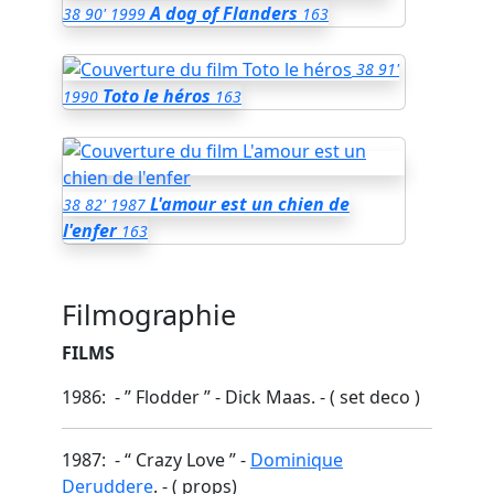
A dog of Flanders
38
90'
1999
163
38
91'
Toto le héros
1990
163
L'amour est un chien de
38
82'
1987
l'enfer
163
Filmographie
FILMS
1986: - ” Flodder ” - Dick Maas. - ( set deco )
1987: - “ Crazy Love ” -
Dominique
Deruddere
. - ( props)