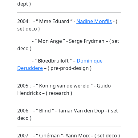
dept )
2004: - “ Mme Eduard ” -
Nadine Monfils
- (
set deco )
- “ Mon Ange ” - Serge Frydman – ( set
deco )
- “ Bloedbruiloft ” –
Dominique
Deruddere
– ( pre-prod-design )
2005 : - “ Koning van de wereld ” - Guido
Hendrickx – ( research )
2006: - ” Blind ” - Tamar Van den Dop - ( set
deco )
2007: - “ Cinéman “- Yann Moix – ( set deco )