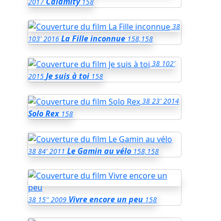
Calamity
2017
158
38
La Fille inconnue
103'
2016
158,158
38
102'
Je suis à toi
2015
158
38
23'
2014
Solo Rex
158
Le Gamin au vélo
38
84'
2011
158,158
Vivre encore un peu
38
15''
2009
158