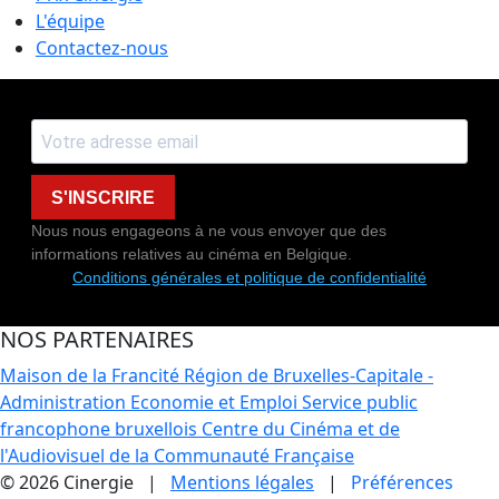
L'équipe
Contactez-nous
S'INSCRIRE
Nous nous engageons à ne vous envoyer que des
informations relatives au cinéma en Belgique.
Conditions générales et politique de confidentialité
NOS PARTENAIRES
Maison de la Francité
Région de Bruxelles-Capitale -
Administration Economie et Emploi
Service public
francophone bruxellois
Centre du Cinéma et de
l'Audiovisuel de la Communauté Française
© 2026 Cinergie |
Mentions légales
|
Préférences