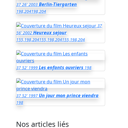
Berlin-Tiergarten
37
26'
2003
198,204
198,204
37
Heureux sejour
56'
2002
155,198,204
155,198,204
155,198,204
Les enfants ouvriers
37
52'
1999
198
Un jour mon prince viendra
37
52'
1997
198
Nos articles liés