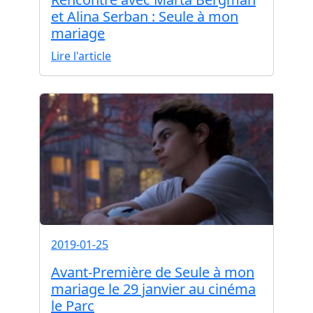
et Alina Serban : Seule à mon
mariage
Lire l'article
2019-01-25
Avant-Première de Seule à mon
mariage le 29 janvier au cinéma
le Parc