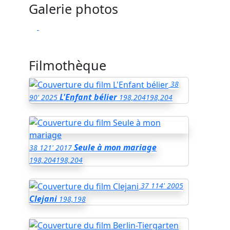
Galerie photos
Filmothèque
38
L'Enfant bélier
90'
2025
198,204
198,204
Seule à mon mariage
38
121'
2017
198,204
198,204
37
114'
2005
Clejani
198,198