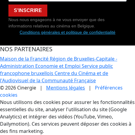
S'INSCRIRE
Nous nous engageons à ne vous envoyer que des
informations relatives au cinéma en Belgique.
Conditions générales et politique de confidentialité
NOS PARTENAIRES
Maison de la Francité
Région de Bruxelles-Capitale -
Administration Economie et Emploi
Service public
francophone bruxellois
Centre du Cinéma et de
l'Audiovisuel de la Communauté Française
© 2026 Cinergie |
Mentions légales
|
Préférences
cookies
Gestion des Cookies
Nous utilisons des cookies pour assurer les fonctionnalités
essentielles du site, analyser l'utilisation du site (Google
Analytics) et intégrer des vidéos (YouTube, Vimeo,
Dailymotion). Ces services peuvent déposer des cookies à
des fins marketing.