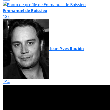
Emmanuel de Boissieu
185
Jean-Yves Roubin
194