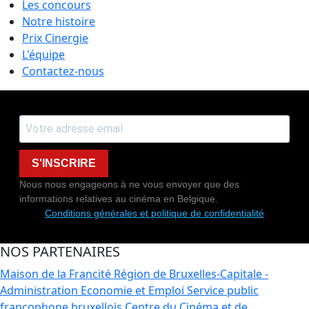
Les concours
Notre histoire
Prix Cinergie
L'équipe
Contactez-nous
S'INSCRIRE
Nous nous engageons à ne vous envoyer que des
informations relatives au cinéma en Belgique.
Conditions générales et politique de confidentialité
NOS PARTENAIRES
Maison de la Francité
Région de Bruxelles-Capitale -
Administration Economie et Emploi
Service public
francophone bruxellois
Centre du Cinéma et de