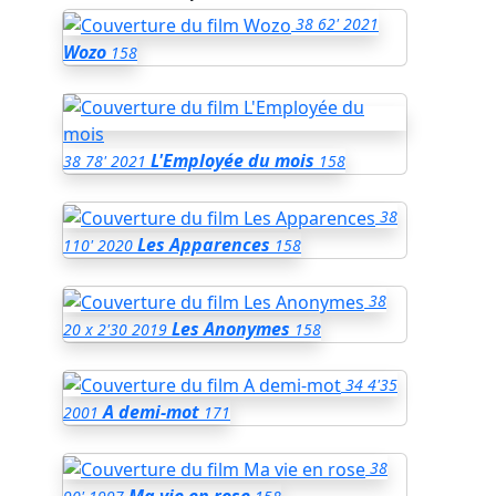
38
62'
2021
Wozo
158
L'Employée du mois
38
78'
2021
158
38
Les Apparences
110'
2020
158
38
Les Anonymes
20 x 2'30
2019
158
34
4'35
A demi-mot
2001
171
38