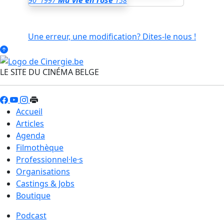
Ma vie en rose
90'
1997
158
Une erreur, une modification? Dites-le nous !
LE SITE DU CINÉMA BELGE
Accueil
Articles
Agenda
Filmothèque
Professionnel·le·s
Organisations
Castings & Jobs
Boutique
Podcast