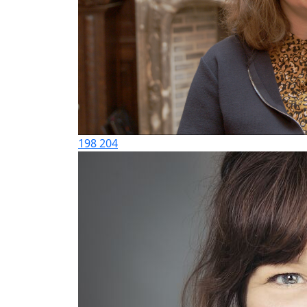
198
204