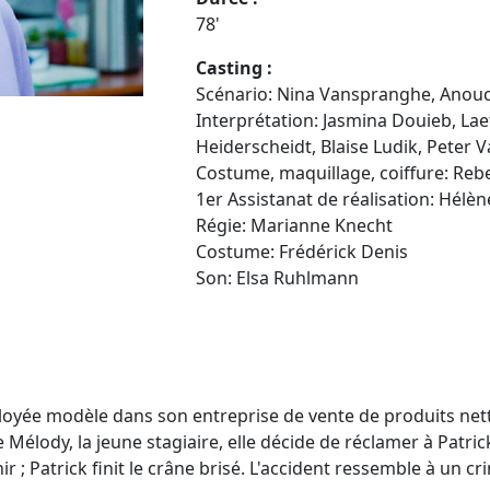
78'
Casting :
Scénario:
Nina Vanspranghe, Anou
Interprétation:
Jasmina Douieb, Lae
Heiderscheidt, Blaise Ludik, Peter 
Costume, maquillage, coiffure: Reb
1er Assistanat de réalisation: Hélè
Régie: Marianne Knecht
Costume: Frédérick Denis
Son: Elsa Ruhlmann
oyée modèle dans son entreprise de vente de produits netto
Mélody, la jeune stagiaire, elle décide de réclamer à Patri
r ; Patrick finit le crâne brisé. L'accident ressemble à un cr