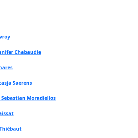
vroy
nnifer Chabaudie
inares
tasja Saerens
Sebastian Moradiellos
aissat
 Thiébaut