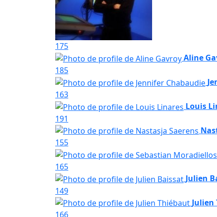
175
Aline Ga
185
Je
163
Louis L
191
Nas
155
165
Julien B
149
Julien
166