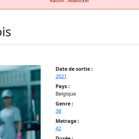
Raison : AdBlocker
is
Date de sortie :
2021
Pays :
Belgique
Genre :
38
Metrage :
42
Durée :