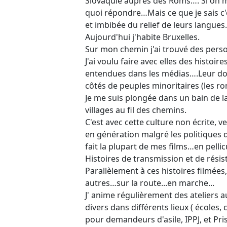
Slovaquie auprès des Roms…. Si on m
quoi répondre…Mais ce que je sais c'e
et imbibée du relief de leurs langues.
Aujourd'hui j'habite Bruxelles.
Sur mon chemin j'ai trouvé des perso
J'ai voulu faire avec elles des histoir
entendues dans les médias….Leur do
côtés de peuples minoritaires (les rom
Je me suis plongée dans un bain de l
villages au fil des chemins.
C'est avec cette culture non écrite, 
en génération malgré les politiques d'
fait la plupart de mes films…en pellicu
Histoires de transmission et de résis
Parallèlement à ces histoires filmées,
autres…sur la route...en marche...
J' anime régulièrement des ateliers a
divers dans différents lieux ( écoles,
pour demandeurs d'asile, IPPJ, et Pr