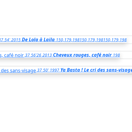
De Lola à Laila
37
54'
2015
150,179,198
150,179,198
150,179,198
Cheveux rouges, café noir
37
56'26
2013
198
Ya Basta ! Le cri des sans-visag
37
50'
1997