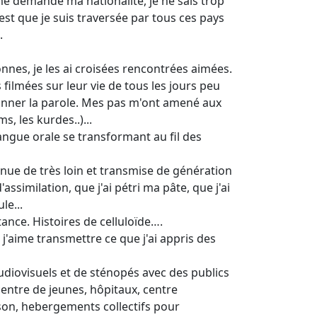
e demande ma nationalité, je ne sais trop
st que je suis traversée par tous ces pays
.
nnes, je les ai croisées rencontrées aimées.
es filmées sur leur vie de tous les jours peu
nner la parole. Mes pas m'ont amené aux
s, les kurdes..)...
angue orale se transformant au fil des
venue de très loin et transmise de génération
assimilation, que j'ai pétri ma pâte, que j'ai
le...
tance. Histoires de celluloïde….
 j'aime transmettre ce que j'ai appris des
udiovisuels et de sténopés avec des publics
 centre de jeunes, hôpitaux, centre
ison, hebergements collectifs pour