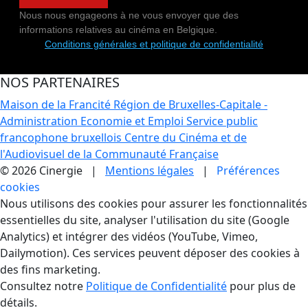
Nous nous engageons à ne vous envoyer que des
informations relatives au cinéma en Belgique.
Conditions générales et politique de confidentialité
NOS PARTENAIRES
Maison de la Francité
Région de Bruxelles-Capitale -
Administration Economie et Emploi
Service public
francophone bruxellois
Centre du Cinéma et de
l'Audiovisuel de la Communauté Française
© 2026 Cinergie |
Mentions légales
|
Préférences
cookies
Gestion des Cookies
Nous utilisons des cookies pour assurer les fonctionnalités
essentielles du site, analyser l'utilisation du site (Google
Analytics) et intégrer des vidéos (YouTube, Vimeo,
Dailymotion). Ces services peuvent déposer des cookies à
des fins marketing.
Consultez notre
Politique de Confidentialité
pour plus de
détails.