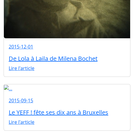
2015-12-01
De Lola à Laila de Milena Bochet
Lire l'article
2015-09-15
Le YEFF ! fête ses dix ans à Bruxelles
Lire l'article