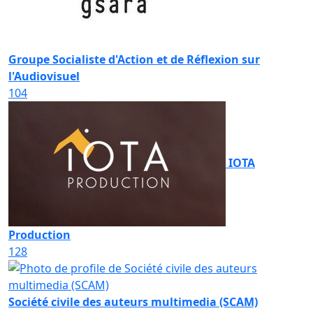
Groupe Socialiste d'Action et de Réflexion sur
l'Audiovisuel
104
IOTA
Production
128
Société civile des auteurs multimedia (SCAM)