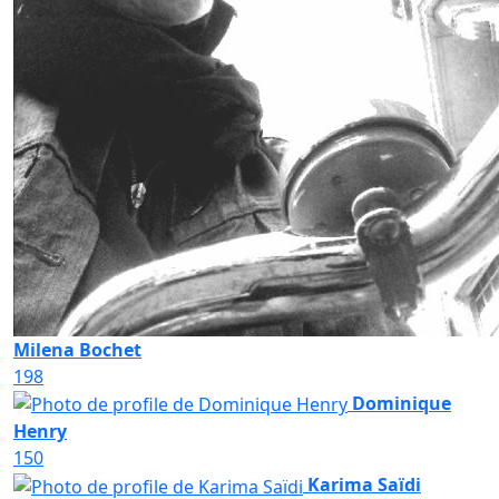
Milena Bochet
198
Dominique
Henry
150
Karima Saïdi