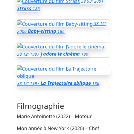
38
93'
2001
Strass
186
38
16'
Baby-sitting
2000
186
J'adore le cinéma
38
12'
1997
186
La Trajectoire oblique
38
13'
1997
186
Filmographie
Marie Antoinette (2022) – Moteur
Mon année à New York (2020) – Chef