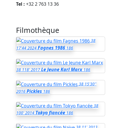
Tel :
+32 2 763 13 36
Filmothèque
38
Fagnes 1986
17'44
2024
186
Le Jeune Karl Marx
38
118'
2017
186
38
15'30''
Pickles
2016
186
38
Tokyo fiancée
100'
2014
186
38
11'
2013