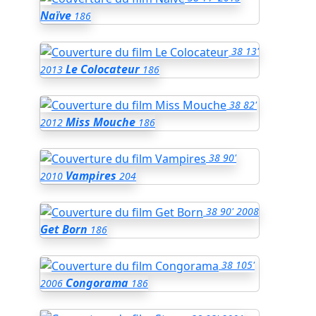
Naïve
186
38
13'
Le Colocateur
2013
186
38
82'
Miss Mouche
2012
186
38
90'
Vampires
2010
204
38
90'
2008
Get Born
186
38
105'
Congorama
2006
186