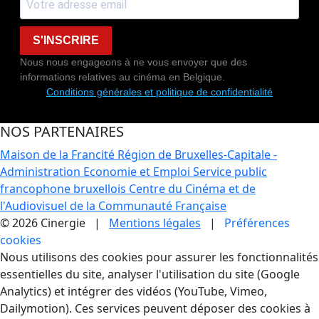
S'INSCRIRE
Nous nous engageons à ne vous envoyer que des
informations relatives au cinéma en Belgique.
Conditions générales et politique de confidentialité
NOS PARTENAIRES
Maison de la Francité
Région de Bruxelles-Capitale -
Administration Economie et Emploi
Service public
francophone bruxellois
Centre du Cinéma et de
l'Audiovisuel de la Communauté Française
© 2026 Cinergie |
Mentions légales
|
Préférences
cookies
Gestion des Cookies
Nous utilisons des cookies pour assurer les fonctionnalités
essentielles du site, analyser l'utilisation du site (Google
Analytics) et intégrer des vidéos (YouTube, Vimeo,
Dailymotion). Ces services peuvent déposer des cookies à