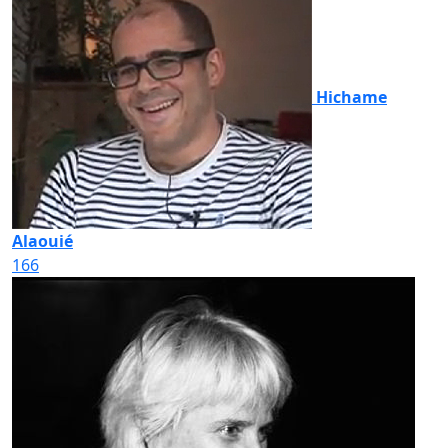
Hichame
Alaouié
166