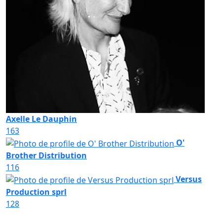
Axelle Le Dauphin
163
O'
Brother Distribution
116
Versus
Production sprl
128