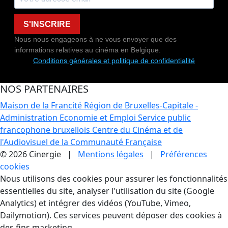
S'INSCRIRE
Nous nous engageons à ne vous envoyer que des
informations relatives au cinéma en Belgique.
Conditions générales et politique de confidentialité
NOS PARTENAIRES
Maison de la Francité
Région de Bruxelles-Capitale -
Administration Economie et Emploi
Service public
francophone bruxellois
Centre du Cinéma et de
l'Audiovisuel de la Communauté Française
© 2026 Cinergie |
Mentions légales
|
Préférences
cookies
Gestion des Cookies
Nous utilisons des cookies pour assurer les fonctionnalités
essentielles du site, analyser l'utilisation du site (Google
Analytics) et intégrer des vidéos (YouTube, Vimeo,
Dailymotion). Ces services peuvent déposer des cookies à
des fins marketing.