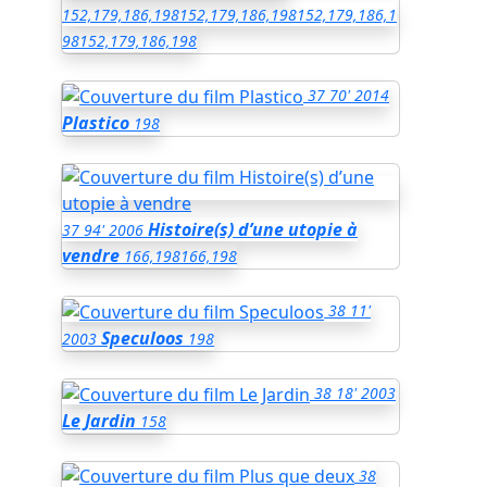
152,179,186,198
152,179,186,198
152,179,186,1
98
152,179,186,198
37
70'
2014
Plastico
198
Histoire(s) d’une utopie à
37
94'
2006
vendre
166,198
166,198
38
11'
Speculoos
2003
198
38
18'
2003
Le Jardin
158
38