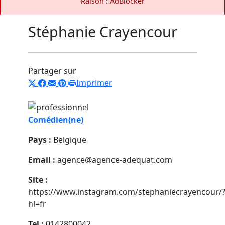
Raison : AdBlocker
Stéphanie Crayencour
Partager sur
Imprimer
Comédien(ne)
Pays :
Belgique
Email :
agence@agence-adequat.com
Site :
https://www.instagram.com/stephaniecrayencour/
hl=fr
Tel :
0142800042