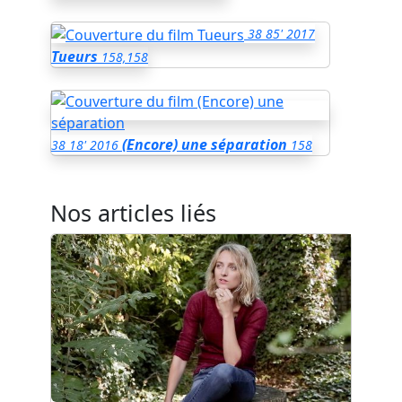
38
85'
2017
Tueurs
158,158
(Encore) une séparation
38
18'
2016
158
Nos articles liés