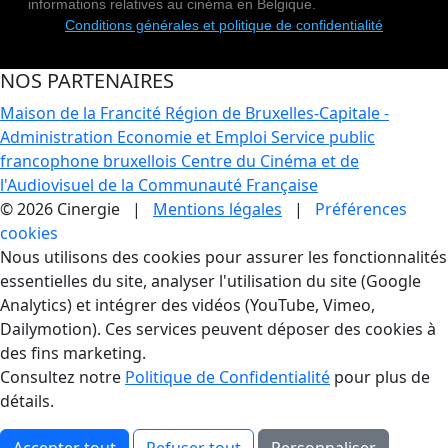
informations relatives au cinéma en Belgique.
Conditions générales et politique de confidentialité
NOS PARTENAIRES
Maison de la Francité
Région de Bruxelles-Capitale -
Administration Economie et Emploi
Service public
francophone bruxellois
Centre du Cinéma et de
l'Audiovisuel de la Communauté Française
© 2026 Cinergie |
Mentions légales
|
Préférences
cookies
Gestion des Cookies
Nous utilisons des cookies pour assurer les fonctionnalités
essentielles du site, analyser l'utilisation du site (Google
Analytics) et intégrer des vidéos (YouTube, Vimeo,
Dailymotion). Ces services peuvent déposer des cookies à
des fins marketing.
Consultez notre
Politique de Confidentialité
pour plus de
détails.