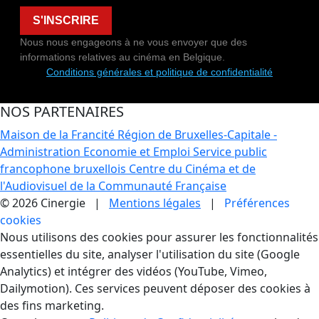
S'INSCRIRE
Nous nous engageons à ne vous envoyer que des
informations relatives au cinéma en Belgique.
Conditions générales et politique de confidentialité
NOS PARTENAIRES
Maison de la Francité
Région de Bruxelles-Capitale -
Administration Economie et Emploi
Service public
francophone bruxellois
Centre du Cinéma et de
l'Audiovisuel de la Communauté Française
© 2026 Cinergie |
Mentions légales
|
Préférences
cookies
Gestion des Cookies
Nous utilisons des cookies pour assurer les fonctionnalités
essentielles du site, analyser l'utilisation du site (Google
Analytics) et intégrer des vidéos (YouTube, Vimeo,
Dailymotion). Ces services peuvent déposer des cookies à
des fins marketing.