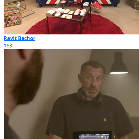
Ravit Bechor
163