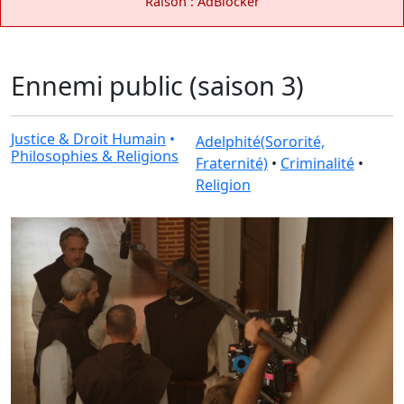
Raison : AdBlocker
Ennemi public (saison 3)
Justice & Droit Humain
•
Adelphité(Sororité,
Philosophies & Religions
Fraternité)
•
Criminalité
•
Religion