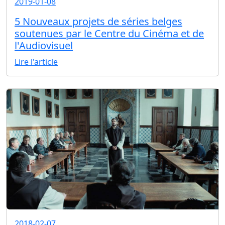
2019-01-08
5 Nouveaux projets de séries belges
soutenues par le Centre du Cinéma et de
l'Audiovisuel
Lire l'article
2018-02-07