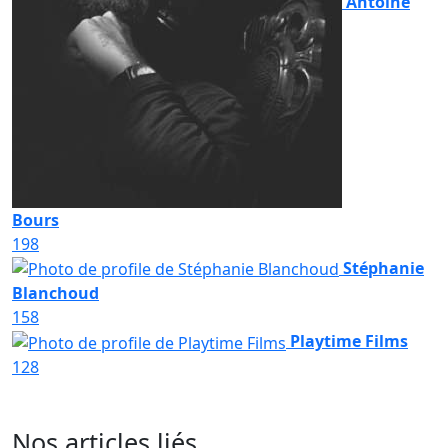
Antoine
Bours
198
Stéphanie
Blanchoud
158
Playtime Films
128
Nos articles liés