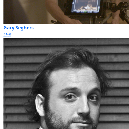
Gary Seghers
198