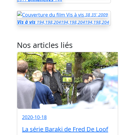
38
35'
2009
Vis à vis
194,198,204
194,198,204
194,198,204
Nos articles liés
2020-10-18
La série Baraki de Fred De Loof