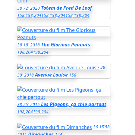
Totem de Fred De Loof
38
72'
2020
158,198,204
158,198,204
158,198,204
The Glorious Peanuts
38
18'
2018
198,204
198,204
38
Avenue Louise
30'
2018
158
Les Pigeons, ça chie partout
38
25'
2015
198,204
198,204
36
15'58
Dimanches
2011
144