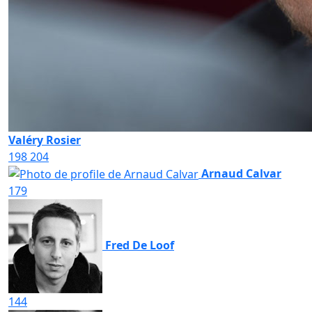
Valéry Rosier
198
204
Arnaud Calvar
179
Fred De Loof
144