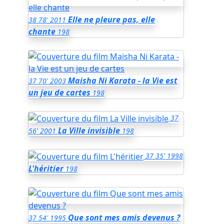
Elle ne pleure pas, elle
38
78'
2011
chante
198
Maisha Ni Karata - la Vie est
37
70'
2003
un jeu de cartes
198
37
La Ville invisible
56'
2001
198
37
35'
1998
L'héritier
198
Que sont mes amis devenus ?
37
54'
1995