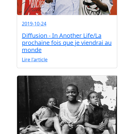
2019-10-24
Diffusion - In Another Life/La
prochaine fois que je viendrai au
monde
Lire l'article