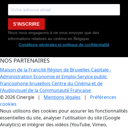
S'INSCRIRE
Nous nous engageons à ne vous envoyer que des
informations relatives au cinéma en Belgique.
Conditions générales et politique de confidentialité
NOS PARTENAIRES
Maison de la Francité
Région de Bruxelles-Capitale -
Administration Economie et Emploi
Service public
francophone bruxellois
Centre du Cinéma et de
l'Audiovisuel de la Communauté Française
© 2026 Cinergie |
Mentions légales
|
Préférences
cookies
Gestion des Cookies
Nous utilisons des cookies pour assurer les fonctionnalités
essentielles du site, analyser l'utilisation du site (Google
Analytics) et intégrer des vidéos (YouTube, Vimeo,