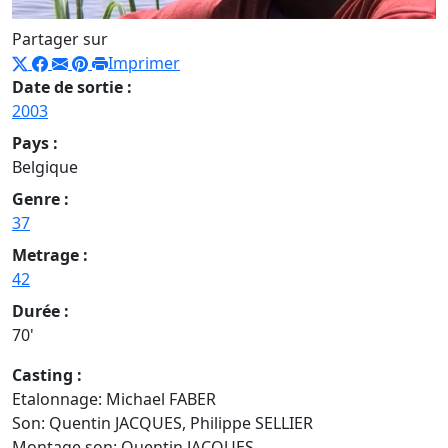
Partager sur
Imprimer
Date de sortie :
2003
Pays :
Belgique
Genre :
37
Metrage :
42
Durée :
70'
Casting :
Etalonnage: Michael FABER
Son: Quentin JACQUES, Philippe SELLIER
Montage son: Quentin JACQUES