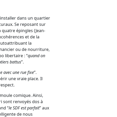
’installer dans un quartier
aturaux. Se reposant sur
à quatre épingles (Jean-
incohérences et de la
utoattribuant la
inancier ou de nourriture,
o libertaire : “
quand on
tiers battus
”.
xe avec une rue fixe
”.
rir une vraie place. Il
respect.
 moule comique. Ainsi,
ri sont renvoyés dos à
and “
le SDF est parfait
” aux
elligente de nous