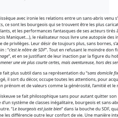
dissèque avec ironie les relations entre un sans-abris venu s
s, ce sont les bourgeois qui se trouvent être les plus caric
glants, et les performances fantasques de ses acteurs tirés 
ois Maniquet…), le réalisateur nous livre une autopsie des 
e privilèges. Leur désir de toujours plus, sans bornes, s’a
n : “
c’est le nôtre de SDF
”. Tout en refusant le moindre don f
enage
”, et en se justifiant de leur inaction par la figure du hob
r mener une vie plus courte certes, mais aventureuse, hors des sen
e fait plus subtil dans sa représentation du “s
ans domicile fi
é, il sort du décor, occupe toutes les attentions, pour acqué
n prénom et de valeurs comme la générosité, l’amitié et le 
Diskeuve se fait philosophique sans pour autant quitter son
e d’un système de classes inégalitaire, bourgeois et sans-ab
utre. “
Le bourgeois est juste bien
” dans la bouche du SDF, qu
e les différencie outre leur confort de vie. Une manière int