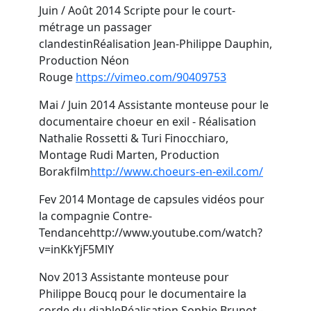
Juin / Août 2014
Scripte pour le court-
métrage
un passager
clandestin
Réalisation Jean-Philippe Dauphin,
Production Néon
Rouge
https://vimeo.com/90409753
Mai / Juin 2014
Assistante monteuse pour le
documentaire
choeur en exil
- Réalisation
Nathalie Rossetti & Turi Finocchiaro,
Montage Rudi Marten, Production
Borakfilm
http://www.choeurs-en-exil.com/
Fev 2014
Montage de capsules vidéos pour
la compagnie Contre-
Tendance
http://www.youtube.com/watch?
v=inKkYjF5MlY
Nov 2013
Assistante monteuse pour
Philippe Boucq pour le documentaire
la
corde du diable
Réalisation Sophie Brunot -