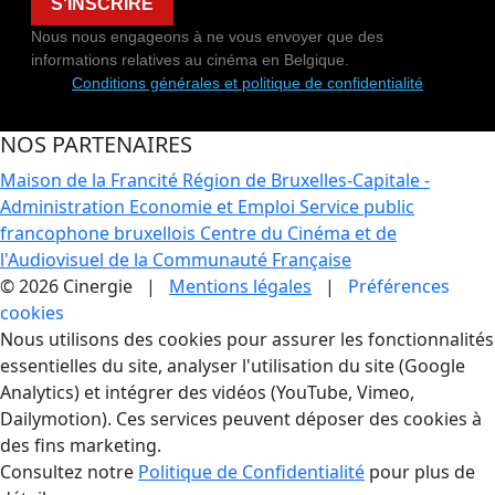
S'INSCRIRE
Nous nous engageons à ne vous envoyer que des
informations relatives au cinéma en Belgique.
Conditions générales et politique de confidentialité
NOS PARTENAIRES
Maison de la Francité
Région de Bruxelles-Capitale -
Administration Economie et Emploi
Service public
francophone bruxellois
Centre du Cinéma et de
l'Audiovisuel de la Communauté Française
© 2026 Cinergie |
Mentions légales
|
Préférences
cookies
Gestion des Cookies
Nous utilisons des cookies pour assurer les fonctionnalités
essentielles du site, analyser l'utilisation du site (Google
Analytics) et intégrer des vidéos (YouTube, Vimeo,
Dailymotion). Ces services peuvent déposer des cookies à
des fins marketing.
Consultez notre
Politique de Confidentialité
pour plus de