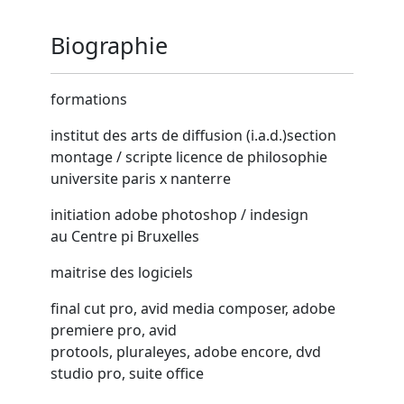
Biographie
formations
institut des arts de diffusion
(
i
.
a
.
d
.)
section
montage
/
scripte licence de philosophie
universite paris x nanterre
initiation adobe photoshop
/
indesign
au
C
entre pi
B
ruxelles
maitrise des logiciels
final cut pro
,
avid media composer
,
adobe
premiere pro
,
avid
protools
,
pluraleyes
,
adobe encore
,
dvd
studio pro
,
suite office