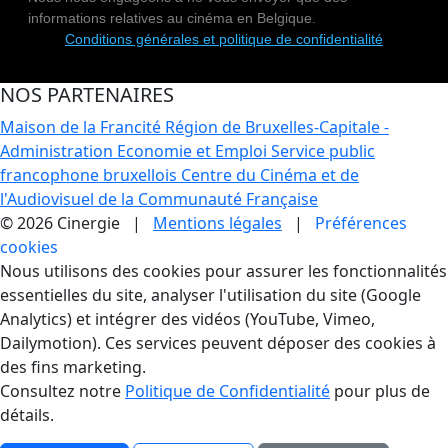
informations relatives au cinéma en Belgique.
Conditions générales et politique de confidentialité
NOS PARTENAIRES
Maison de la Francité
Région de Bruxelles-Capitale -
Administration Economie et Emploi
Service public
francophone bruxellois
Centre du Cinéma et de
l'Audiovisuel de la Communauté Française
© 2026 Cinergie |
Mentions légales
|
Préférences
cookies
Gestion des Cookies
Nous utilisons des cookies pour assurer les fonctionnalités
essentielles du site, analyser l'utilisation du site (Google
Analytics) et intégrer des vidéos (YouTube, Vimeo,
Dailymotion). Ces services peuvent déposer des cookies à
des fins marketing.
Consultez notre
Politique de Confidentialité
pour plus de
détails.