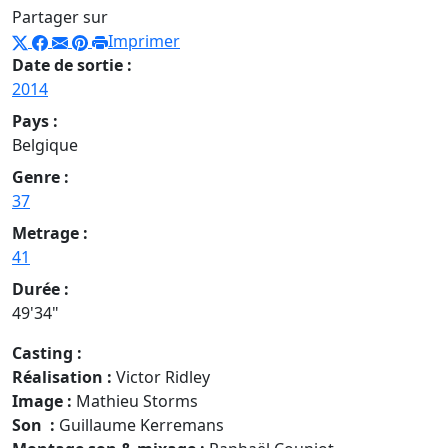
Partager sur
Imprimer
Date de sortie :
2014
Pays :
Belgique
Genre :
37
Metrage :
41
Durée :
49'34"
Casting :
Réalisation
:
Victor Ridley
Image
:
Mathieu Storms
Son
:
Guillaume Kerremans