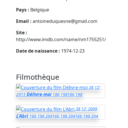
Pays :
Belgique
Email :
antoineduquesne@gmail.com
Site :
http://www.imdb.com/name/nm1755251/
Date de naissance :
1974-12-23
Filmothèque
38
12'
Délivre-moi
2013
186,198
186,198
38
12'
2009
L'Abri
166,198,204
166,198,204
166,198,204