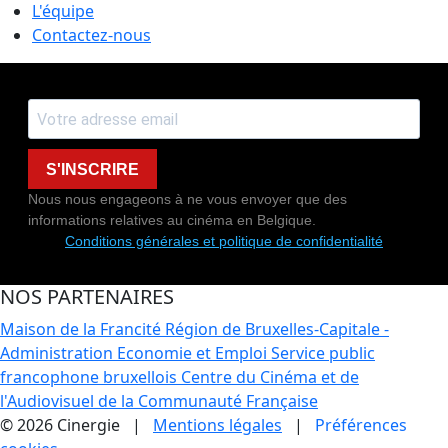
L'équipe
Contactez-nous
S'INSCRIRE
Nous nous engageons à ne vous envoyer que des
informations relatives au cinéma en Belgique.
Conditions générales et politique de confidentialité
NOS PARTENAIRES
Maison de la Francité
Région de Bruxelles-Capitale -
Administration Economie et Emploi
Service public
francophone bruxellois
Centre du Cinéma et de
l'Audiovisuel de la Communauté Française
© 2026 Cinergie |
Mentions légales
|
Préférences