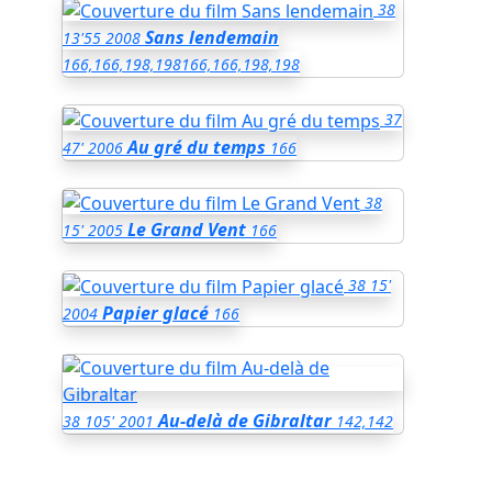
38
Sans lendemain
13'55
2008
166,166,198,198
166,166,198,198
37
Au gré du temps
47'
2006
166
38
Le Grand Vent
15'
2005
166
38
15'
Papier glacé
2004
166
Au-delà de Gibraltar
38
105'
2001
142,142