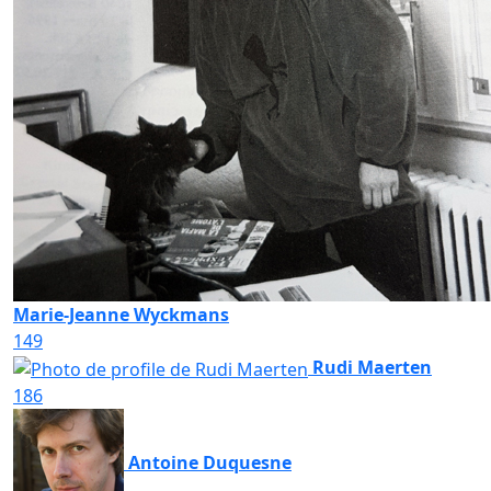
Marie-Jeanne Wyckmans
149
Rudi Maerten
186
Antoine Duquesne