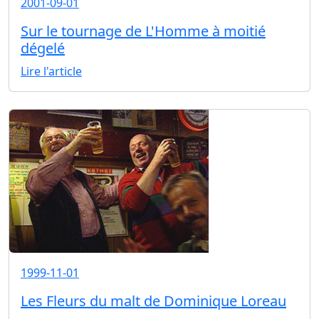
2001-09-01
Sur le tournage de L'Homme à moitié
dégelé
Lire l'article
1999-11-01
Les Fleurs du malt de Dominique Loreau