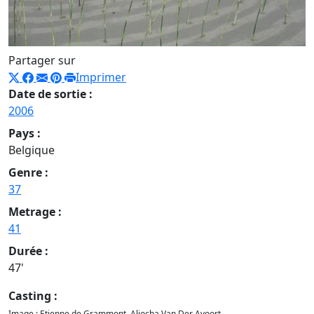
Partager sur
Imprimer
Date de sortie :
2006
Pays :
Belgique
Genre :
37
Metrage :
41
Durée :
47'
Casting :
Image : Etienne de Grammont, Aliocha Van Der Avoort