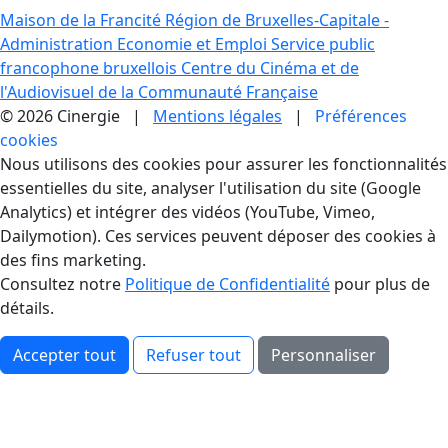
Maison de la Francité
Région de Bruxelles-Capitale -
Administration Economie et Emploi
Service public
francophone bruxellois
Centre du Cinéma et de
l'Audiovisuel de la Communauté Française
© 2026 Cinergie |
Mentions légales
|
Préférences
cookies
Gestion des Cookies
Nous utilisons des cookies pour assurer les fonctionnalités
essentielles du site, analyser l'utilisation du site (Google
Analytics) et intégrer des vidéos (YouTube, Vimeo,
Dailymotion). Ces services peuvent déposer des cookies à
des fins marketing.
Consultez notre
Politique de Confidentialité
pour plus de
détails.
Accepter tout
Refuser tout
Personnaliser