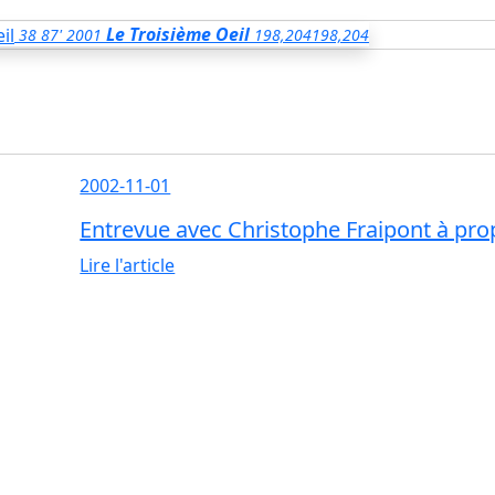
Le Troisième Oeil
38
87'
2001
198,204
198,204
2002-11-01
Entrevue avec Christophe Fraipont à pro
Lire l'article