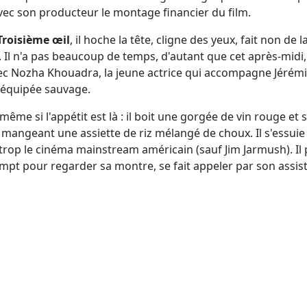
avec son producteur le montage financier du film.
Troisième œil
, il hoche la tête, cligne des yeux, fait non de
e. Il n'a pas beaucoup de temps, d'autant que cet après-midi,
 avec Nozha Khouadra, la jeune actrice qui accompagne Jérém
 équipée sauvage.
 même si l'appétit est là : il boit une gorgée de vin rouge et 
angeant une assiette de riz mélangé de choux. Il s'essuie 
 trop le cinéma mainstream américain (sauf Jim Jarmush). Il p
mpt pour regarder sa montre, se fait appeler par son assistan