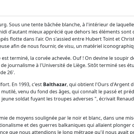
 Sous une tente bâchée blanche, à l'intérieur de laquelle 
idi d'autant mieux apprécié que dehors les éléments sont 
s flotte dans l'air. On s'assied entre Hubert Toint et Chri
leuse afin de nous fournir, de visu, un matériel iconographiq
le est terminé, la corvée achevée. Ouf ! On devine le soupir d
de journalisme à l'Université de Liège. Sitôt terminé ses étud
de 26'.
lfort. En 1993, c'est
Balthazar
, qui obtient l'Ours d'Argent d
mutilé, venu du fond des âges, qui connaît le passé et prédi
 jeune soldat fuyant les troupes adverses ", écrivait Renau
mie de moyens soulignée par le noir et blanc, dans une mis
tionalisme et des guerres balkaniques qui allaient plonger 
nce que nous attendions le long métrage qu'il nous avait pr