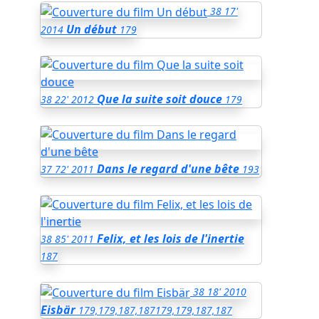
38
17'
Un début
2014
179
Que la suite soit douce
38
22'
2012
179
Dans le regard d'une bête
37
72'
2011
193
Felix, et les lois de l'inertie
38
85'
2011
187
38
18'
2010
Eisbär
179,179,187,187
179,179,187,187