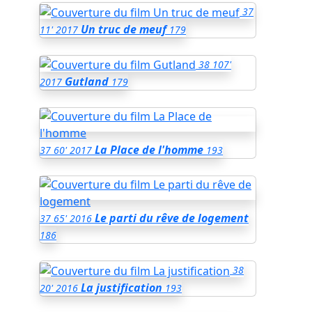
37
Un truc de meuf
11'
2017
179
38
107'
Gutland
2017
179
La Place de l'homme
37
60'
2017
193
Le parti du rêve de logement
37
65'
2016
186
38
La justification
20'
2016
193