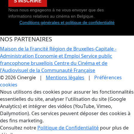
S'INSCRIRE
Nous nous engageons à ne vous envoyer que des
informations relatives au cinéma en Belgique.
Conditions générales et politique de confidentialité
NOS PARTENAIRES
Maison de la Francité
Région de Bruxelles-Capitale -
Administration Economie et Emploi
Service public
francophone bruxellois
Centre du Cinéma et de
l'Audiovisuel de la Communauté Française
© 2026 Cinergie |
Mentions légales
|
Préférences
cookies
Gestion des Cookies
Nous utilisons des cookies pour assurer les fonctionnalités
essentielles du site, analyser l'utilisation du site (Google
Analytics) et intégrer des vidéos (YouTube, Vimeo,
Dailymotion). Ces services peuvent déposer des cookies à
des fins marketing.
Consultez notre
Politique de Confidentialité
pour plus de