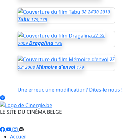
38
24'30
2010
Tabu
179,179
37
65'
Dragalina
2009
186
37
Mémoire d'envol
52'
2008
179
Une erreur, une modification? Dites-le nous !
LE SITE DU CINÉMA BELGE
Accueil