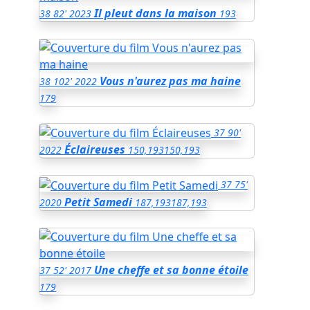
Il pleut dans la maison
38
82'
2023
193
Vous n'aurez pas ma haine
38
102'
2022
179
37
90'
Éclaireuses
2022
150,193
150,193
37
75'
Petit Samedi
2020
187,193
187,193
Une cheffe et sa bonne étoile
37
52'
2017
179