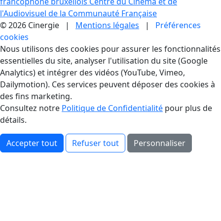
francophone bruxellois
Centre du Cinéma et de
l'Audiovisuel de la Communauté Française
© 2026 Cinergie |
Mentions légales
|
Préférences
cookies
Gestion des Cookies
Nous utilisons des cookies pour assurer les fonctionnalités
essentielles du site, analyser l'utilisation du site (Google
Analytics) et intégrer des vidéos (YouTube, Vimeo,
Dailymotion). Ces services peuvent déposer des cookies à
des fins marketing.
Consultez notre
Politique de Confidentialité
pour plus de
détails.
Accepter tout
Refuser tout
Personnaliser