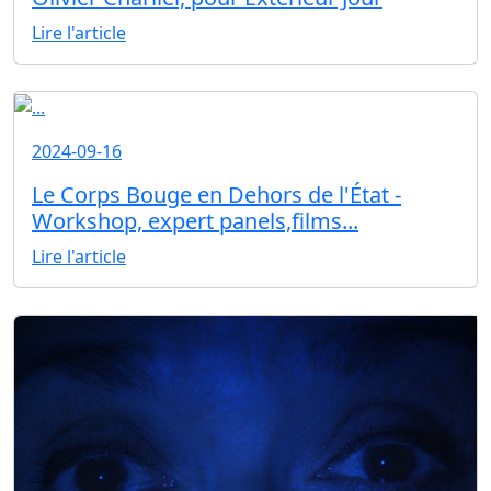
Lire l'article
2024-09-16
Le Corps Bouge en Dehors de l'État -
Workshop, expert panels,films...
Lire l'article