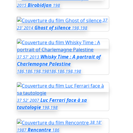
Birobidjan
2015
198
37
Ghost of silence
23'
2014
198,198
Whisky Time : A portrait of
37
57'
2013
Charlemagne Palestine
186,186,198,198
186,186,198,198
Luc Ferrari face à sa
37
52'
2007
tautologie
198,198
38
18'
Rencontre
1987
186