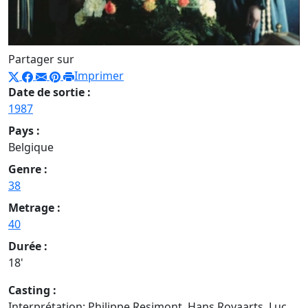
Partager sur
Imprimer
Date de sortie :
1987
Pays :
Belgique
Genre :
38
Metrage :
40
Durée :
18'
Casting :
Interprétation: Philippe Resimont, Hans Royaarts, Luc