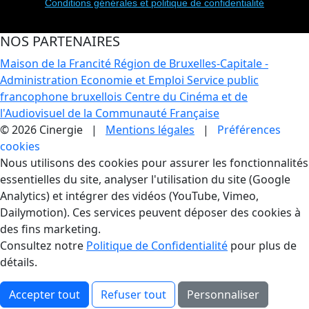
Conditions générales et politique de confidentialité
NOS PARTENAIRES
Maison de la Francité
Région de Bruxelles-Capitale -
Administration Economie et Emploi
Service public
francophone bruxellois
Centre du Cinéma et de
l'Audiovisuel de la Communauté Française
© 2026 Cinergie |
Mentions légales
|
Préférences
cookies
Gestion des Cookies
Nous utilisons des cookies pour assurer les fonctionnalités
essentielles du site, analyser l'utilisation du site (Google
Analytics) et intégrer des vidéos (YouTube, Vimeo,
Dailymotion). Ces services peuvent déposer des cookies à
des fins marketing.
Consultez notre
Politique de Confidentialité
pour plus de
détails.
Accepter tout
Refuser tout
Personnaliser