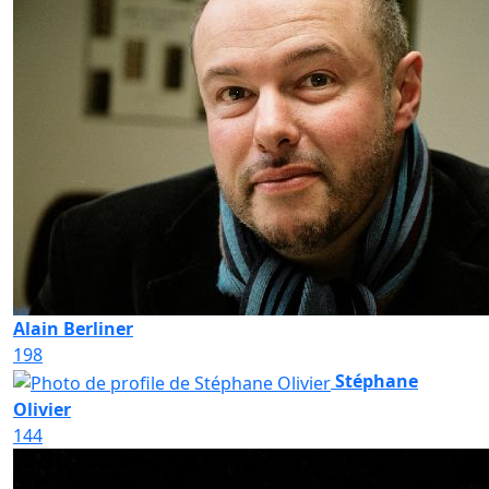
Alain Berliner
198
Stéphane
Olivier
144