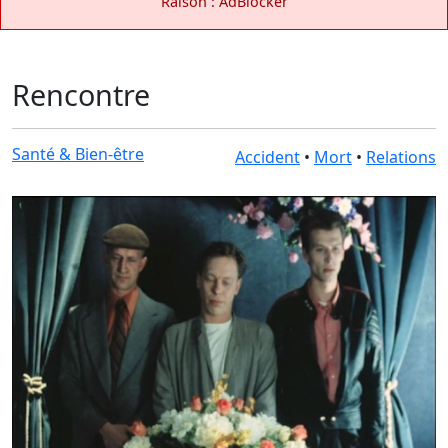
Raison : AdBlocker
Rencontre
Santé & Bien-être
Accident
•
Mort
•
Relations