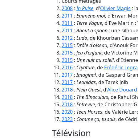
Courts métrages
2008
:
In Pulse
, d'
Olivier Magis
: l
2011
:
Emmène-moi
, d'Erwan More
2011
:
Terre Vague
, d'Eve Martin :
2011
:
About a spoon
: une silhoue
2012
:
Ludo
, de Khourban Cassam
2015
:
Drôle d'oiseau
, d'Anouk For
2015
:
Jeu d'enfant
, de Victorine M
2015
:
Une nuit au soleil
, d'Etienn
2016
:
Cryature
, de
Frédéric Legr
2017
:
Imaginal
, de Gaspard Gran
2017
:
Leonidas
, de Tarek Jnib
2018
:
Plein Ouest
, d'
Alice Douard
2018
:
The Binoculars
, de Rahul S
2018
:
Entrevue
, de Christopher 
2020
:
Teen Horses
, de Valérie Ler
2023
:
Comme ça, tu sais
, de Cédri
Télévision