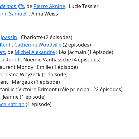
 de mon fils
, de
Pierre Aknine
: Lucie Tessier
ann Samuell
: Alma Weiss
 Joassin
: Charlotte (2 épisodes)
 Kent
:
Catherine Woodville
(2 épisodes)
urs
, de
Michel Alexandre
: Léa Jacmain (1 épisode)
Castadot
: Noémie Vanhassche (4 épisodes)
Laurent Mondy : Emilie (1 épisode)
o
: Dana Woyzeck (1 épisode)
ent : Margaux (1 épisode)
tanille : Victoire Brimont (rôle principal, 22 épisodes)
: Jeanne (1 épisode)
ce Katrian
(1 épisode)