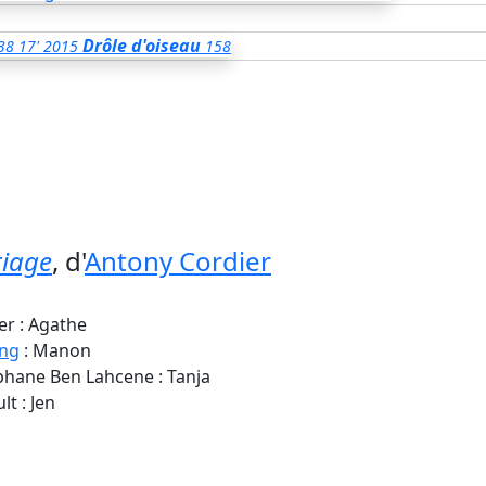
Drôle d'oiseau
38
17'
2015
158
iage
, d'
Antony Cordier
er : Agathe
ing
: Manon
éphane Ben Lahcene : Tanja
lt : Jen