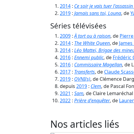
2014
:
Ce soir je vais tuer l'assassin
2019
:
Jamais sans toi, Louna
, de
Y
Séries télévisées
2009
:
À tort ou à raison
, de
Pierre
2014
:
The White Queen
, de
James
2014
:
Léo Matteï, Brigae des mine
2016
:
Ennemi public
, de
Frédéric 
2016
:
Commissaire Magellan
, de 
2017
:
Transferts
, de
Claude Scass
2019
:
OVNI(s)
, de Clémence Darg
depuis
2019
:
Clem
, de Pascal Fon
2021
:
Sam
,
de Claire Lemaréchal 
2022
:
Prière d'enquêter
, de
Lauren
Nos articles liés