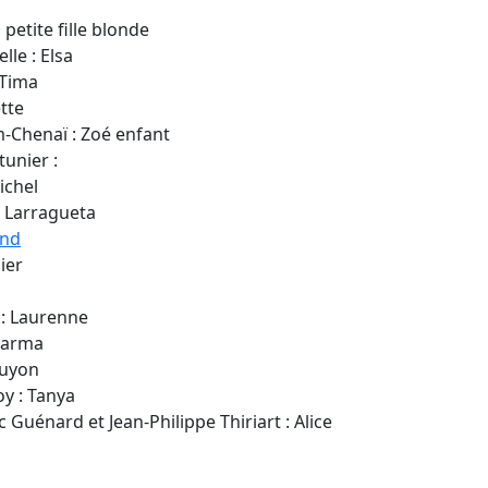
a petite fille blonde
lle : Elsa
 Tima
tte
-Chenaï : Zoé enfant
tunier :
ichel
e Larragueta
and
ier
: Laurenne
harma
Guyon
oy : Tanya
c Guénard et Jean-Philippe Thiriart : Alice