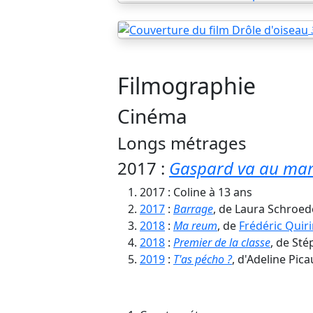
Filmographie
Cinéma
Longs métrages
2017 :
Gaspard va au mar
2017 : Coline à 13 ans
2017
:
Barrage
, de Laura Schroed
2018
:
Ma reum
, de
Frédéric Quir
2018
:
Premier de la classe
, de St
2019
:
T'as pécho ?
, d'Adeline Picau