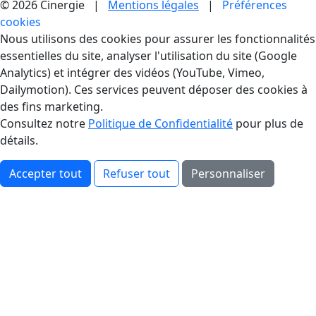
© 2026 Cinergie |
Mentions légales
|
Préférences
cookies
Gestion des Cookies
Nous utilisons des cookies pour assurer les fonctionnalités
essentielles du site, analyser l'utilisation du site (Google
Analytics) et intégrer des vidéos (YouTube, Vimeo,
Dailymotion). Ces services peuvent déposer des cookies à
des fins marketing.
Consultez notre
Politique de Confidentialité
pour plus de
détails.
Accepter tout
Refuser tout
Personnaliser