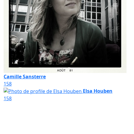
Camille Sansterre
158
Elsa Houben
158