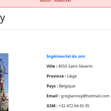
Raison : AdBlocker
y
Ingénieur(e) du son
Ville :
4550 Saint-Séverin
Province :
Liège
Pays :
Belgique
Email :
greglannoy@hotmail.com
GSM :
+32 472 64 65 95