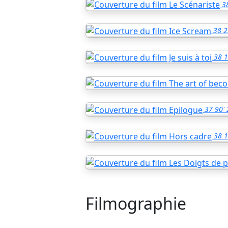
3
38
2
38
1
37
90'
38
1
Filmographie