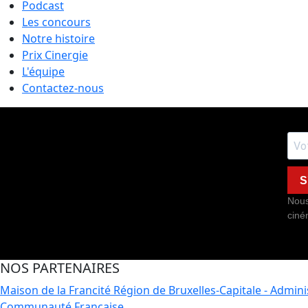
Podcast
Les concours
Notre histoire
Prix Cinergie
L'équipe
Contactez-nous
S
Nous
ciné
NOS PARTENAIRES
Maison de la Francité
Région de Bruxelles-Capitale - Admin
Communauté Française