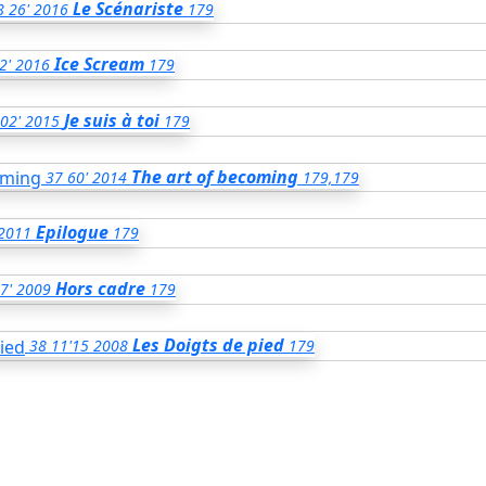
Le Scénariste
8
26'
2016
179
Ice Scream
2'
2016
179
Je suis à toi
02'
2015
179
The art of becoming
37
60'
2014
179,179
Epilogue
2011
179
Hors cadre
7'
2009
179
Les Doigts de pied
38
11'15
2008
179