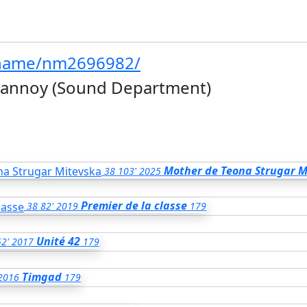
/name/nm2696982/
Lannoy (Sound Department)
Mother de Teona Strugar M
38
103'
2025
Premier de la classe
38
82'
2019
179
Unité 42
2'
2017
179
Timgad
2016
179