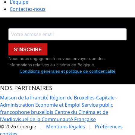
L'équipe
Contactez-nous
S'INSCRIRE
Nous nous engageons à ne vous envoyer que des
informations relatives au cinéma en Belgique.
Conditions générales et politique de confidentialité
NOS PARTENAIRES
Maison de la Francité
Région de Bruxelles-Capitale -
Administration Economie et Emploi
Service public
francophone bruxellois
Centre du Cinéma et de
l'Audiovisuel de la Communauté Française
© 2026 Cinergie |
Mentions légales
|
Préférences
cookies