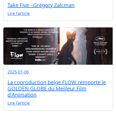
Take Five - Grégory Zalcman
Lire l'article
2025-01-06
La coproduction belge FLOW remporte le
GOLDEN GLOBE du Meilleur Film
d'Animation
Lire l'article