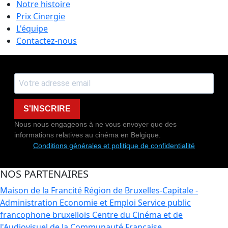
Notre histoire
Prix Cinergie
L'équipe
Contactez-nous
S'INSCRIRE
Nous nous engageons à ne vous envoyer que des
informations relatives au cinéma en Belgique.
Conditions générales et politique de confidentialité
NOS PARTENAIRES
Maison de la Francité
Région de Bruxelles-Capitale -
Administration Economie et Emploi
Service public
francophone bruxellois
Centre du Cinéma et de
l'Audiovisuel de la Communauté Française