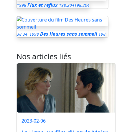
Flux et reflux
1998
198,204
198,204
Des Heures sans sommeil
38
34'
1998
198
Nos articles liés
2023-02-06