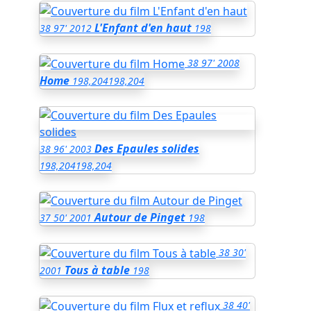
L'Enfant d'en haut
38
97'
2012
198
38
97'
2008
Home
198,204
198,204
Des Epaules solides
38
96'
2003
198,204
198,204
Autour de Pinget
37
50'
2001
198
38
30'
Tous à table
2001
198
38
40'