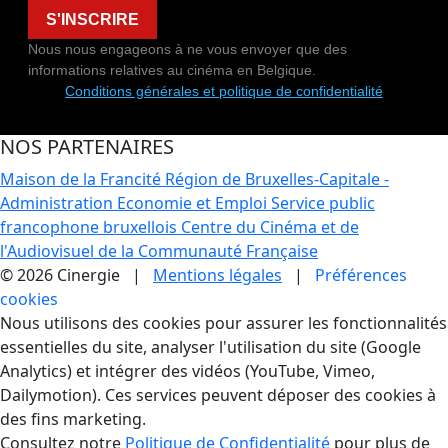
S'INSCRIRE
Nous nous engageons à ne vous envoyer que des
informations relatives au cinéma en Belgique.
Conditions générales et politique de confidentialité
NOS PARTENAIRES
Maison de la Francité
Région de Bruxelles-Capitale -
Administration Economie et Emploi
Service public
francophone bruxellois
Centre du Cinéma et de
l'Audiovisuel de la Communauté Française
© 2026 Cinergie |
Mentions légales
|
Préférences
cookies
Gestion des Cookies
Nous utilisons des cookies pour assurer les fonctionnalités
essentielles du site, analyser l'utilisation du site (Google
Analytics) et intégrer des vidéos (YouTube, Vimeo,
Dailymotion). Ces services peuvent déposer des cookies à
des fins marketing.
Consultez notre
Politique de Confidentialité
pour plus de