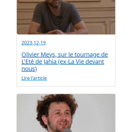
2023-12-19
Olivier Meys, sur le tournage de
L'Eté de Jahia (ex-La Vie devant
nous)
Lire l'article