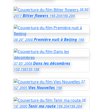
38
90'
Bitter flowers
2017
198,204
198,204
Première nuit à Beijing
38
20''
2008
198
Dans les décombres
37
85'
2008
150,198
150,198
37
Vies Nouvelles
52'
2005
198
38
Tenir ma route
16'
2000
198,204
198,204