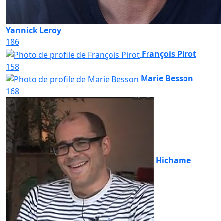
Yannick Leroy
186
François Pirot
158
Marie Besson
168
Hichame