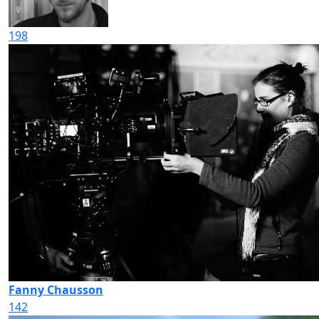
198
Fanny Chausson
142