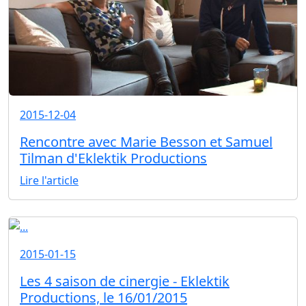
2015-12-04
Rencontre avec Marie Besson et Samuel
Tilman d'Eklektik Productions
Lire l'article
2015-01-15
Les 4 saison de cinergie - Eklektik
Productions, le 16/01/2015