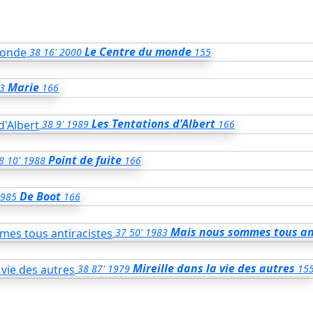
Le Centre du monde
38
16'
2000
155
Marie
3
166
Les Tentations d'Albert
38
9'
1989
166
Point de fuite
8
10'
1988
166
De Boot
985
166
Mais nous sommes tous an
37
50'
1983
Mireille dans la vie des autres
38
87'
1979
15