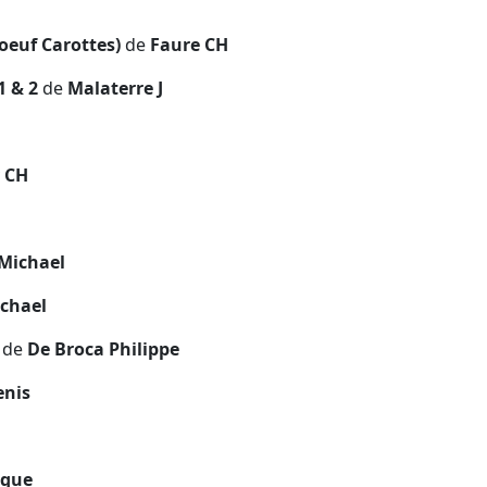
Boeuf Carottes)
de
Faure CH
1 & 2
de
Malaterre J
 CH
Michael
chael
.
de
De Broca Philippe
enis
ique