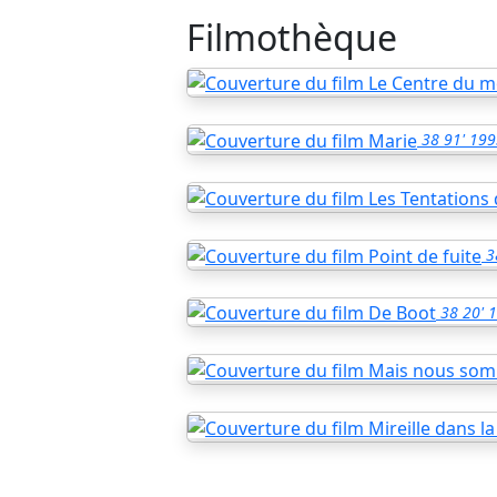
Filmothèque
38
91'
199
3
38
20'
1