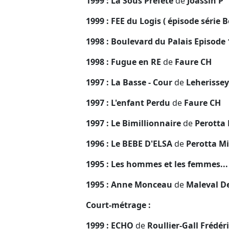
1999 : La Sous Prefete
de
Joassin P
1999 : FEE du Logis ( épisode série 
1998 : Boulevard du Palais Episode 
1998 : Fugue en RE
de
Faure CH
1997 : La Basse - Cour
de
Leherissey
1997 : L'enfant Perdu
de
Faure CH
1997 : Le Bimillionnaire
de
Perotta 
1996 : Le BEBE D'ELSA
de
Perotta Mi
1995 : Les hommes et les femmes..
1995 : Anne Monceau
de
Maleval D
Court-métrage :
1999 : ECHO
de
Roullier-Gall Frédér