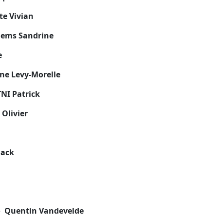
te Vivian
lems Sandrine
e
e Levy-Morelle
NI Patrick
Olivier
Jack
e
Quentin Vandevelde