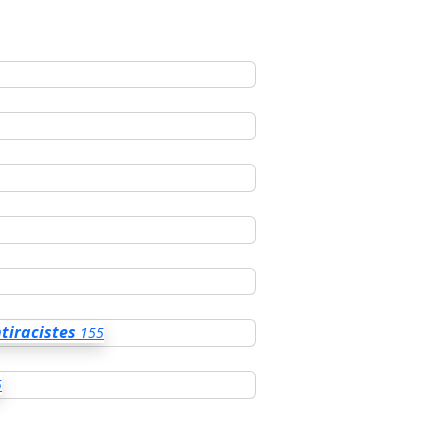
tiracistes
155
5