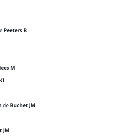
e
Peeters B
ees M
KI
es
de
Buchet JM
t JM