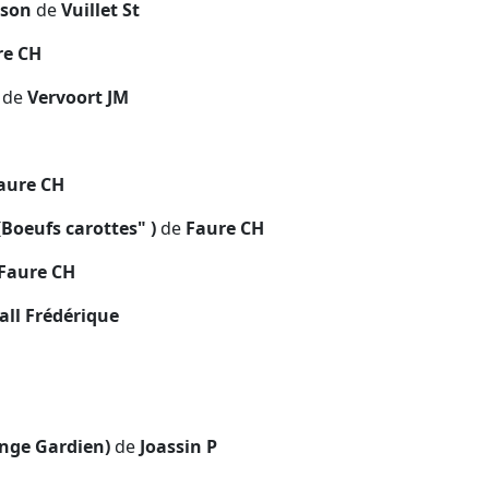
aison
de
Vuillet St
e CH
s
de
Vervoort JM
H
aure CH
"(Boeufs carottes" )
de
Faure CH
Faure CH
all Frédérique
Ange Gardien)
de
Joassin P