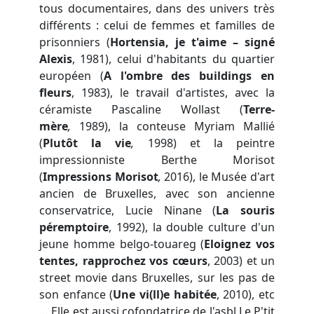
tous documentaires, dans des univers très
différents : celui de femmes et familles de
prisonniers (
Hortensia, je t'aime – signé
Alexis
, 1981), celui d'habitants du quartier
européen (
A l'ombre des buildings en
fleurs
, 1983), le travail d'artistes, avec la
céramiste Pascaline Wollast (
Terre-
mère
,
1989), la conteuse Myriam Mallié
(
Plutôt la vie
,
1998) et la peintre
impressionniste Berthe Morisot
(
Impressions Morisot
,
2016), le Musée d'art
ancien de Bruxelles, avec son ancienne
conservatrice, Lucie Ninane (
La souris
péremptoire
, 1992), la double culture d'un
jeune homme belgo-touareg (
Eloignez vos
tentes, rapprochez vos cœurs
, 2003) et un
street movie dans Bruxelles, sur les pas de
son enfance (
Une vi(ll)e habitée
, 2010), etc
… Elle est aussi cofondatrice de l'asbl Le P'tit