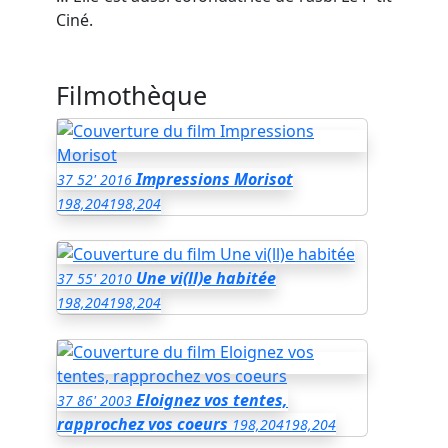
Ciné.
Filmothèque
Impressions Morisot
37
52'
2016
198,204
198,204
Une vi(ll)e habitée
37
55'
2010
198,204
198,204
Eloignez vos tentes,
37
86'
2003
rapprochez vos coeurs
198,204
198,204