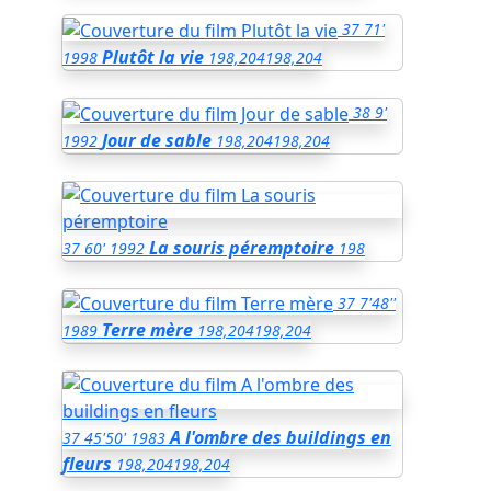
37
71'
Plutôt la vie
1998
198,204
198,204
38
9'
Jour de sable
1992
198,204
198,204
La souris péremptoire
37
60'
1992
198
37
7'48''
Terre mère
1989
198,204
198,204
A l'ombre des buildings en
37
45'50'
1983
fleurs
198,204
198,204