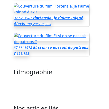
Hortensia, je t'aime - signé
37
52'
1981
Alexis
198,204
198,204
Et si on se passait de patrons
37
38'
1978
?
198,198
Filmographie
Nos articles liés