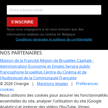
S'INSCRIRE
Nous nous engageons à ne vous envoyer que des
informations relatives au cinéma en Belgique.
Conditions générales et politique de confidentialité
NOS PARTENAIRES
Maison de la Francité
Région de Bruxelles-Capitale -
Administration Economie et Emploi
Service public
francophone bruxellois
Centre du Cinéma et de
l'Audiovisuel de la Communauté Française
© 2026 Cinergie |
Mentions légales
|
Préférences
cookies
Gestion des Cookies
Nous utilisons des cookies pour assurer les fonctionnalités
essentielles du site, analyser l'utilisation du site (Google
Analytics) et intégrer des vidéos (YouTube, Vimeo,