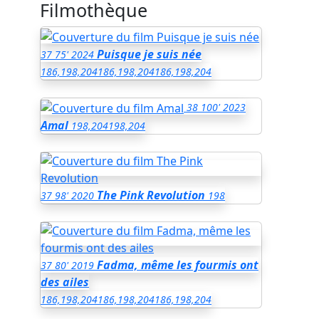
Filmothèque
Puisque je suis née
37
75'
2024
186,198,204
186,198,204
186,198,204
38
100'
2023
Amal
198,204
198,204
The Pink Revolution
37
98'
2020
198
Fadma, même les fourmis ont
37
80'
2019
des ailes
186,198,204
186,198,204
186,198,204