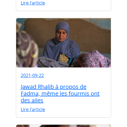
Lire l'article
2021-09-22
Jawad Rhalib à propos de
Fadma, même les fourmis ont
des ailes
Lire l'article