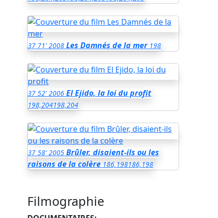
Les Damnés de la mer
37
71'
2008
198
El Ejido, la loi du profit
37
52'
2006
198,204
198,204
Brûler, disaient-ils ou les
37
58'
2005
raisons de la colère
186,198
186,198
Filmographie