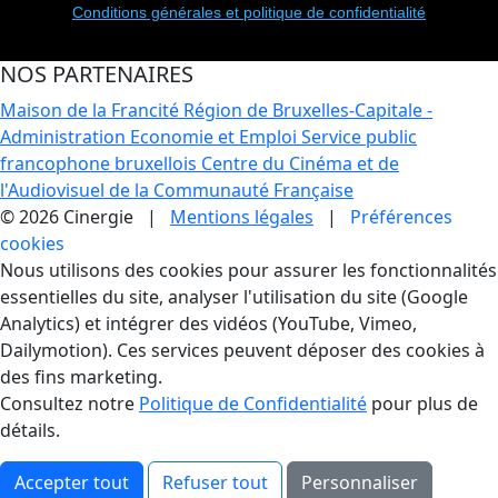
Conditions générales et politique de confidentialité
NOS PARTENAIRES
Maison de la Francité
Région de Bruxelles-Capitale -
Administration Economie et Emploi
Service public
francophone bruxellois
Centre du Cinéma et de
l'Audiovisuel de la Communauté Française
© 2026 Cinergie |
Mentions légales
|
Préférences
cookies
Gestion des Cookies
Nous utilisons des cookies pour assurer les fonctionnalités
essentielles du site, analyser l'utilisation du site (Google
Analytics) et intégrer des vidéos (YouTube, Vimeo,
Dailymotion). Ces services peuvent déposer des cookies à
des fins marketing.
Consultez notre
Politique de Confidentialité
pour plus de
détails.
Accepter tout
Refuser tout
Personnaliser