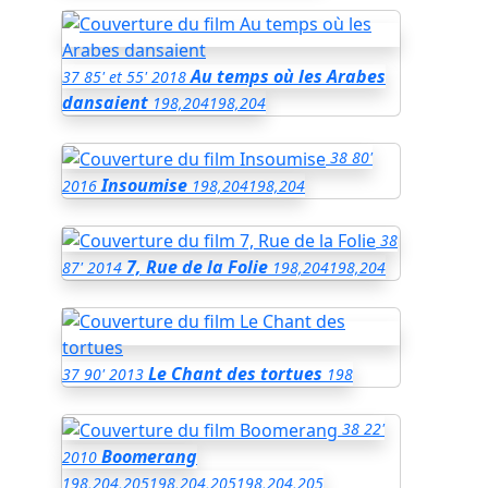
Au temps où les Arabes
37
85' et 55'
2018
dansaient
198,204
198,204
38
80'
Insoumise
2016
198,204
198,204
38
7, Rue de la Folie
87'
2014
198,204
198,204
Le Chant des tortues
37
90'
2013
198
38
22'
Boomerang
2010
198,204,205
198,204,205
198,204,205