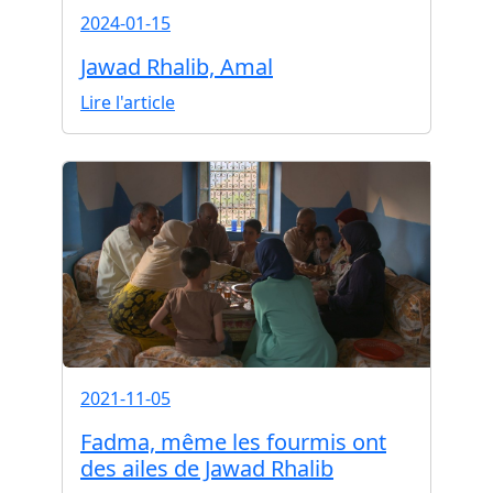
2024-01-15
Jawad Rhalib, Amal
Lire l'article
2021-11-05
Fadma, même les fourmis ont
des ailes de Jawad Rhalib