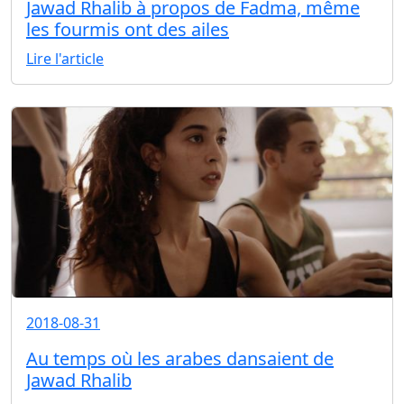
Jawad Rhalib à propos de Fadma, même
les fourmis ont des ailes
Lire l'article
2018-08-31
Au temps où les arabes dansaient de
Jawad Rhalib