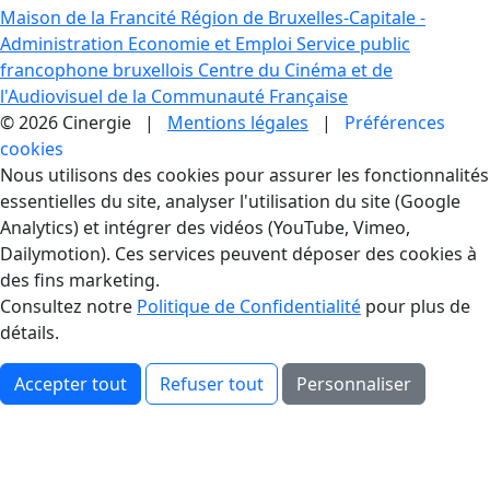
Maison de la Francité
Région de Bruxelles-Capitale -
Administration Economie et Emploi
Service public
francophone bruxellois
Centre du Cinéma et de
l'Audiovisuel de la Communauté Française
© 2026 Cinergie |
Mentions légales
|
Préférences
cookies
Gestion des Cookies
Nous utilisons des cookies pour assurer les fonctionnalités
essentielles du site, analyser l'utilisation du site (Google
Analytics) et intégrer des vidéos (YouTube, Vimeo,
Dailymotion). Ces services peuvent déposer des cookies à
des fins marketing.
Consultez notre
Politique de Confidentialité
pour plus de
détails.
Accepter tout
Refuser tout
Personnaliser